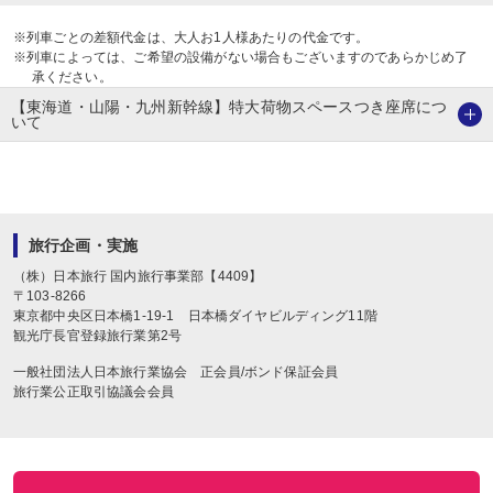
※列車ごとの差額代金は、大人お1人様あたりの代金です。
※列車によっては、ご希望の設備がない場合もございますのであらかじめ了
承ください。
【東海道・山陽・九州新幹線】特大荷物スペースつき座席につ
いて
旅行企画・実施
（株）日本旅行
国内旅行事業部【4409】
〒
103-8266
東京都中央区日本橋1-19-1
日本橋ダイヤビルディング11階
観光庁長官登録旅行業第2号
一般社団法人日本旅行業協会 正会員/ボンド保証会員
旅行業公正取引協議会会員