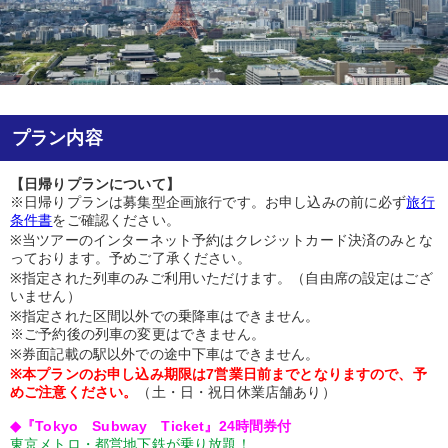
プラン内容
【日帰りプランについて】
※日帰りプランは募集型企画旅行です。お申し込みの前に必ず
旅行
条件書
をご確認ください。
※当ツアーのインターネット予約はクレジットカード決済のみとな
っております。予めご了承ください。
※指定された列車のみご利用いただけます。（自由席の設定はござ
いません）
※指定された区間以外での乗降車はできません。
※ご予約後の列車の変更はできません。
※券面記載の駅以外での途中下車はできません。
※本プランのお申し込み期限は7営業日前までとなりますので、予
めご注意ください。
（土・日・祝日休業店舗あり）
◆『Tokyo Subway Ticket』24時間券付
東京メトロ・都営地下鉄が乗り放題！