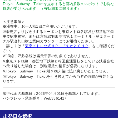
Tokyo Subway Ticketを提示すると都内多数のスポットでお得な
特典が受けられます！（有効期限に限ります）
＜注意事項＞
※滞在中、お一人様1回ご利用いただけます。
※販売店よりお送りするクーポンを東京メトロ各駅及び都営地下鉄
主要駅事務室、または京急線羽田空港第１ターミナル・第２ターミ
ナル駅改札口横ご案内カウンターにてお引換ください。
詳しくは「
東京メトロ公式ＨＰ」「
ちかとくＨＰ
」をご確認くだ
さい。
※JR線、私鉄各線は当乗車券の対象ではありません。
※東京メトロ線・都営地下鉄線と相互直通運転をしている鉄道会社
へ乗り越した場合は、別途運賃の精算が必要になります。
※Tokyo Subway Ticket引き換え後は払い戻しいたしません。
※Tokyo Subway Ticketを引き換えてから当券の時間が有効とな
ります。
旅行代金の基準日：2026年04月01日を基準としています。
パンフレット承認番号：Web3361417
出発日を選択