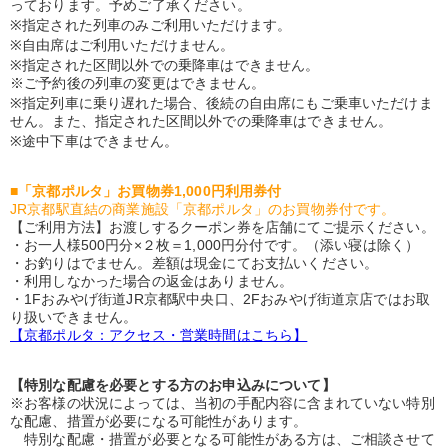
っております。予めご了承ください。
※指定された列車のみご利用いただけます。
※自由席はご利用いただけません。
※指定された区間以外での乗降車はできません。
※ご予約後の列車の変更はできません。
※指定列車に乗り遅れた場合、後続の自由席にもご乗車いただけま
せん。また、指定された区間以外での乗降車はできません。
※途中下車はできません。
■「京都ポルタ」お買物券1,000円利用券付
JR京都駅直結の商業施設「京都ポルタ」のお買物券付です。
【ご利用方法】お渡しするクーポン券を店舗にてご提示ください。
・お一人様500円分×２枚＝1,000円分付です。（添い寝は除く）
・お釣りはでません。差額は現金にてお支払いください。
・利用しなかった場合の返金はありません。
・1Fおみやげ街道JR京都駅中央口、2Fおみやげ街道京店ではお取
り扱いできません。
【京都ポルタ：アクセス・営業時間はこちら】
【特別な配慮を必要とする方のお申込みについて】
※お客様の状況によっては、当初の手配内容に含まれていない特別
な配慮、措置が必要になる可能性があります。
特別な配慮・措置が必要となる可能性がある方は、ご相談させて