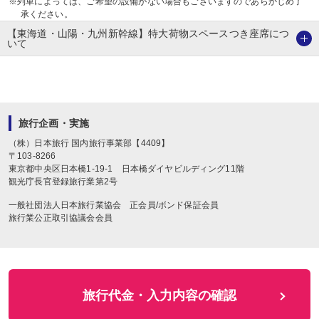
※列車によっては、ご希望の設備がない場合もございますのであらかじめ了
承ください。
【東海道・山陽・九州新幹線】特大荷物スペースつき座席につ
いて
旅行企画・実施
（株）日本旅行
国内旅行事業部【4409】
〒
103-8266
東京都中央区日本橋1-19-1
日本橋ダイヤビルディング11階
観光庁長官登録旅行業第2号
一般社団法人日本旅行業協会 正会員/ボンド保証会員
旅行業公正取引協議会会員