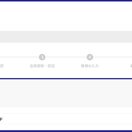
3
4
認
会員登録・認証
情報の入力
ド