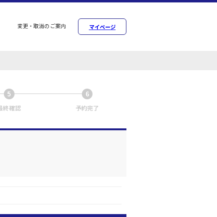
変更・取消のご案内
マイページ
5
6
最終確認
予約完了