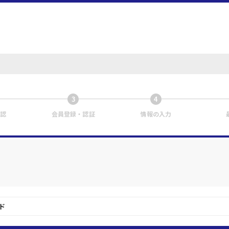
3
4
認
会員登録・認証
情報の入力
ド