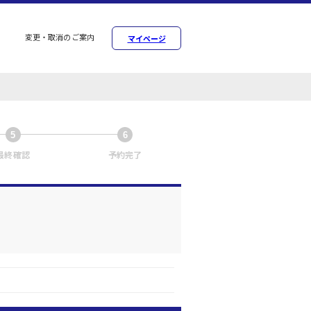
変更・取消のご案内
マイページ
5
6
最終確認
予約完了