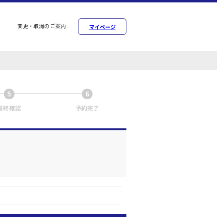
変更・取消のご案内
マイページ
5
6
最終確認
予約完了