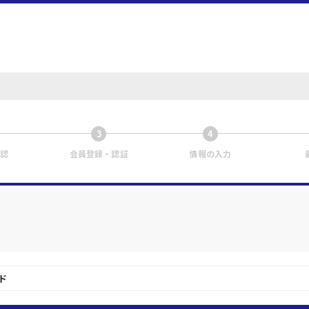
3
4
認
会員登録・認証
情報の入力
ド