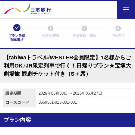
1
2
3
6
プラン詳細
内容の確認
会員登録・認証
予約完了
列車選択
【tabiwaトラベル/WESTER会員限定】1名様からご
利用OK♪JR限定列車で行く！日帰りプラン★宝塚大
劇場旅 観劇チケット付き（S＋席）
設定期間
2026年05月30日 ～2026年06月27日
コースコード
3560561-013-001-001
プラン内容