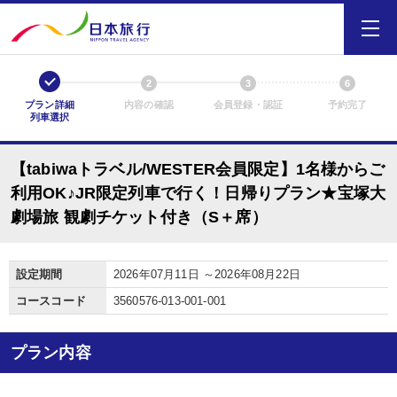
1
2
3
6
プラン詳細
内容の確認
会員登録・認証
予約完了
列車選択
【tabiwaトラベル/WESTER会員限定】1名様からご
利用OK♪JR限定列車で行く！日帰りプラン★宝塚大
劇場旅 観劇チケット付き（S＋席）
設定期間
2026年07月11日 ～2026年08月22日
コースコード
3560576-013-001-001
プラン内容