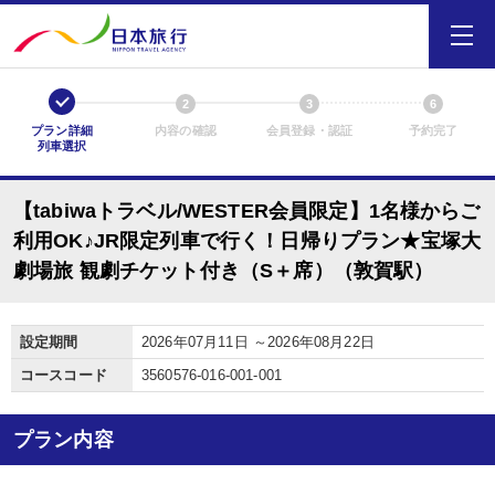
1
2
3
6
プラン詳細
内容の確認
会員登録・認証
予約完了
列車選択
【tabiwaトラベル/WESTER会員限定】1名様からご
利用OK♪JR限定列車で行く！日帰りプラン★宝塚大
劇場旅 観劇チケット付き（S＋席）（敦賀駅）
設定期間
2026年07月11日 ～2026年08月22日
コースコード
3560576-016-001-001
プラン内容