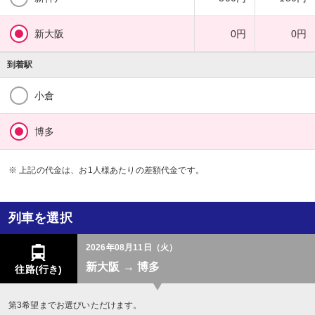
新大阪
0円
0円
到着駅
小倉
博多
※ 上記の代金は、お1人様あたりの差額代金です。
列車を選択
2026年08月11日（火）
新大阪 → 博多
往路(行き)
第3希望までお選びいただけます。