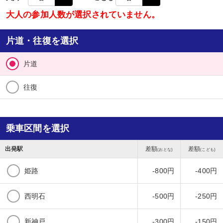
大人の参加人数が選択されていません。
片道・往復を選択
片道
往復
乗車区間を選択
出発駅
差額
差額
(おとな)
(こども)
姫路
-800円
-400円
西明石
-500円
-250円
新神戸
-300円
-150円