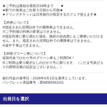
★ご予約は最短出発前日16時まで ★
★駅での発券はご出発５日前から可能★
★ドリンクチケットは日本旅行が指定するカフェで使えます★
【JR券について】
※指定された区間以外での乗降車はできません。
※ご予約後の列車の変更はできません。
※指定列車に乗り遅れた場合、後続の自由席にもご乗車いただけま
せん。また、指定された区間以外での乗降車はできません。
※途中下車はできません。
【JR券グリーン車について】
追加代金でひかり号のグリーン車もご利用OK！
※ご利用は乗り継ぎなしのひかり号に限ります。（こだま号及び上
りの西明石着の設定はございません。）
旅行代金の基準日：2026年4月1日を基準としています。
パンフレット承認番号：西WEB3661151
出発日を選択