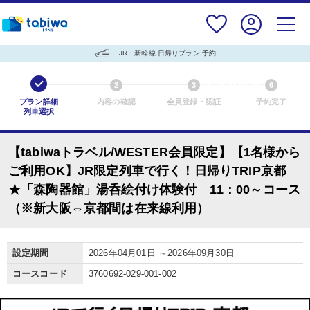
JR・新幹線 日帰りプラン 予約
1
2
3
6
プラン詳細
内容の確認
会員登録・認証
予約完了
列車選択
【tabiwaトラベル/WESTER会員限定】【1名様から
ご利用OK】JR限定列車で行く！日帰りTRIP京都
★「森陶器館」湯呑絵付け体験付 11：00～コース
（※新大阪⇔京都間は在来線利用）
設定期間
2026年04月01日 ～2026年09月30日
コースコード
3760692-029-001-002