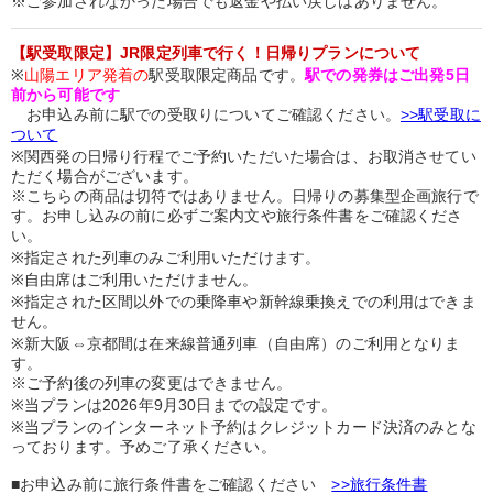
※ご参加されなかった場合でも返金や払い戻しはありません。
【駅受取限定】JR限定列車で行く！日帰りプランについて
※
山陽エリア発着の
駅受取限定商品です。
駅での発券はご出発5日
前から可能です
お申込み前に駅での受取りについてご確認ください。
>>駅受取に
ついて
※関西発の日帰り行程でご予約いただいた場合は、お取消させてい
ただく場合がございます。
※こちらの商品は切符ではありません。日帰りの募集型企画旅行で
す。お申し込みの前に必ずご案内文や旅行条件書をご確認くださ
い。
※指定された列車のみご利用いただけます。
※自由席はご利用いただけません。
※指定された区間以外での乗降車や新幹線乗換えでの利用はできま
せん。
※新大阪⇔京都間は在来線普通列車（自由席）のご利用となりま
す。
※ご予約後の列車の変更はできません。
※当プランは2026年9月30日までの設定です。
※当プランのインターネット予約はクレジットカード決済のみとな
っております。予めご了承ください。
■お申込み前に旅行条件書をご確認ください
>>旅行条件書