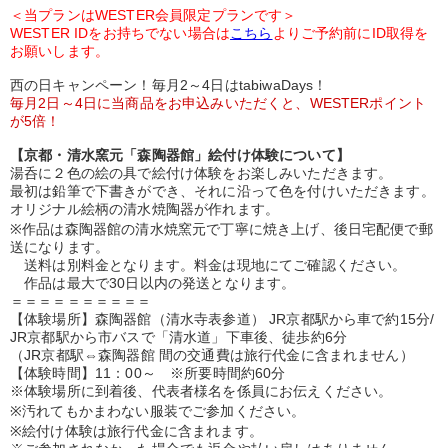
＜当プランはWESTER会員限定プランです＞
WESTER IDをお持ちでない場合は
こちら
よりご予約前にID取得を
お願いします。
西の日キャンペーン！毎月2～4日はtabiwaDays！
毎月2日～4日に当商品をお申込みいただくと、WESTERポイント
が5倍！
【京都・清水窯元「森陶器館」絵付け体験について】
湯呑に２色の絵の具で絵付け体験をお楽しみいただきます。
最初は鉛筆で下書きができ、それに沿って色を付けいただきます。
オリジナル絵柄の清水焼陶器が作れます。
※作品は森陶器館の清水焼窯元で丁寧に焼き上げ、後日宅配便で郵
送になります。
送料は別料金となります。料金は現地にてご確認ください。
作品は最大で30日以内の発送となります。
＝＝＝＝＝＝＝＝＝＝
【体験場所】森陶器館（清水寺表参道） JR京都駅から車で約15分/
JR京都駅から市バスで「清水道」下車後、徒歩約6分
（JR京都駅⇔森陶器館 間の交通費は旅行代金に含まれません）
【体験時間】11：00～ ※所要時間約60分
※体験場所に到着後、代表者様名を係員にお伝えください。
※汚れてもかまわない服装でご参加ください。
※絵付け体験は旅行代金に含まれます。