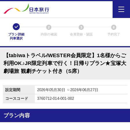
1
2
3
6
プラン詳細
内容の確認
会員登録・認証
予約完了
列車選択
【tabiwaトラベル/WESTER会員限定】1名様からご
利用OK♪JR限定列車で行く！日帰りプラン★宝塚大
劇場旅 観劇チケット付き（S席）
設定期間
2026年05月30日 ～2026年06月27日
コースコード
3760712-014-001-002
プラン内容