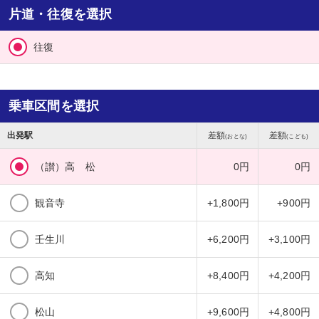
片道・往復を選択
往復
乗車区間を選択
出発駅
差額
差額
(おとな)
(こども)
（讃）高 松
0円
0円
観音寺
+1,800円
+900円
壬生川
+6,200円
+3,100円
高知
+8,400円
+4,200円
松山
+9,600円
+4,800円