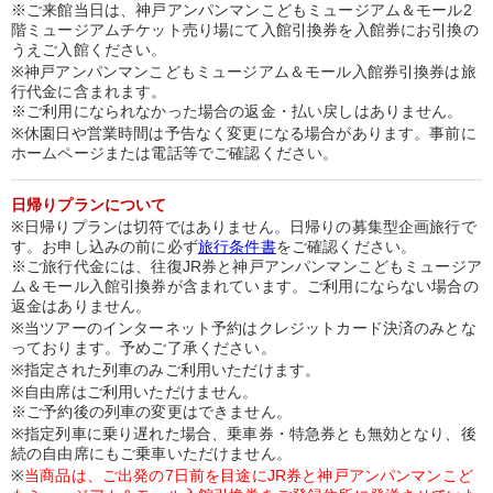
※ご来館当日は、神戸アンパンマンこどもミュージアム＆モール2
階ミュージアムチケット売り場にて入館引換券を入館券にお引換の
うえご入館ください。
※神戸アンパンマンこどもミュージアム＆モール入館券引換券は旅
行代金に含まれます。
※ご利用になられなかった場合の返金・払い戻しはありません。
※休園日や営業時間は予告なく変更になる場合があります。事前に
ホームページまたは電話等でご確認ください。
日帰りプランについて
※日帰りプランは切符ではありません。日帰りの募集型企画旅行で
す。お申し込みの前に必ず
旅行条件書
をご確認ください。
※ご旅行代金には、往復JR券と神戸アンパンマンこどもミュージア
ム＆モール入館引換券が含まれています。ご利用にならない場合の
返金はありません。
※当ツアーのインターネット予約はクレジットカード決済のみとな
っております。予めご了承ください。
※指定された列車のみご利用いただけます。
※自由席はご利用いただけません。
※ご予約後の列車の変更はできません。
※指定列車に乗り遅れた場合、乗車券・特急券とも無効となり、後
続の自由席にもご乗車いただけません。
※
当商品は、ご出発の7日前を目途にJR券と神戸アンパンマンこど