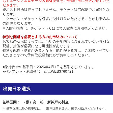
もミュージアム＆モール入館引換券をご登録住所に発送させていた
だきます。
※ポスト投函は行っておりません。チケットは宅配便でお届けとな
ります。
クーポン・チケットを必ずお受け取りいただけることがお申込み
の条件となります。
※入館引換券は、チケットうりばにて入館券にお引換えください。
特別な配慮を必要とする方のお申込みについて
お客様の状況によっては、当初の手配内容に含まれていない特別な
配慮、措置が必要になる可能性があります。
特別な配慮・措置が必要となる可能性がある方は、ご相談させてい
ただきますので予約取扱店舗に必ずお申し出ください。
■旅行代金の基準日：2026年4月1日を基準としています。
■パンフレット承認番号：西広WEB3760721
出発日を選択
基準区間：
（讃）高 松→新神戸の料金
※ 基準区間以外の乗車駅は、「乗車区間を選択」欄でお選びいただけます。