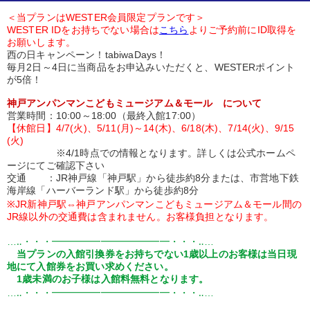
＜当プランはWESTER会員限定プランです＞
WESTER IDをお持ちでない場合は
こちら
よりご予約前にID取得を
お願いします。
西の日キャンペーン！tabiwaDays！
毎月2日～4日に当商品をお申込みいただくと、WESTERポイント
が5倍！
神戸アンパンマンこどもミュージアム＆モール について
営業時間：10:00～18:00（最終入館17:00）
【休館日】4/7(火)、5/11(月)～14(木)、6/18(木)、7/14(火)、9/15
(火)
※4/1時点での情報となります。詳しくは公式ホームペ
ージにてご確認下さい
交通 ：JR神戸線「神戸駅」から徒歩約8分または、市営地下鉄
海岸線「ハーバーランド駅」から徒歩約8分
※JR新神戸駅⇔神戸アンパンマンこどもミュージアム＆モール間の
JR線以外の交通費は含まれません。お客様負担となります。
…‥・・・━━━━━━━━━━━━・・・‥…
当プランの入館引換券をお持ちでない1歳以上のお客様は当日現
地にて入館券をお買い求めください。
1歳未満のお子様は入館料無料となります。
…‥・・・━━━━━━━━━━━━・・・‥…