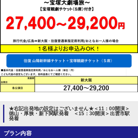
★右記出発地の設定はございません★＜11：00開演＞
徳山・厚狭・新下関駅発着 ＜15：30開演＞出雲市駅
発着
プラン内容