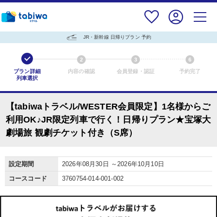
JR・新幹線 日帰りプラン 予約
1
2
3
6
プラン詳細
内容の確認
会員登録・認証
予約完了
列車選択
【tabiwaトラベル/WESTER会員限定】1名様からご
利用OK♪JR限定列車で行く！日帰りプラン★宝塚大
劇場旅 観劇チケット付き（S席）
設定期間
2026年08月30日 ～2026年10月10日
コースコード
3760754-014-001-002