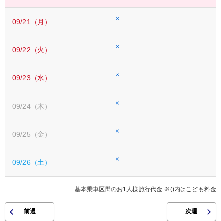
×
09/21（月）
×
09/22（火）
×
09/23（水）
×
09/24（木）
×
09/25（金）
×
09/26（土）
基本乗車区間のお1人様旅行代金 ※()内はこども料金