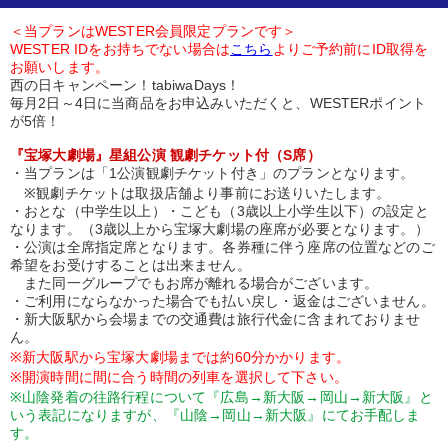
＜当プランはWESTER会員限定プランです＞
WESTER IDをお持ちでない場合は
こちら
よりご予約前にID取得を
お願いします。
西の日キャンペーン！tabiwaDays！
毎月2日～4日に当商品をお申込みいただくと、WESTERポイント
が5倍！
『宝塚大劇場』星組公演 観劇チケット付（S席）
・当プランは「1公演観劇チケット付き」のプランとなります。
※観劇チケットは取扱店舗より事前にお送りいたします。
・おとな（中学生以上）・こども（3歳以上小学生以下）の設定と
なります。（3歳以上から宝塚大劇場の座席が必要となります。）
・公演は全席指定席となります。各券種に伴う座席の位置などのご
希望をお受けすることは出来ません。
また同一グループでもお席が離れる場合がございます。
・ご利用にならなかった場合でも払い戻し・返金はございません。
・新大阪駅から会場までの交通費は旅行代金に含まれておりませ
ん。
※新大阪駅から宝塚大劇場までは約60分かかります。
※開演時間に間に合う時間の列車を選択して下さい。
※山陰発着の往路行程について『広島→新大阪→岡山→新大阪』と
いう表記になりますが、『山陰→岡山→新大阪』にてお手配しま
す。