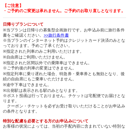
【ご注意】
・ご予約のご変更は承れません。ご予約のお取り直しとなります。
日帰りプランについて
※当プランは日帰りの募集型企画旅行です。お申込み前に旅行条件
書をご確認ください。
>>旅行条件書
※当プランのインターネット予約はクレジットカード決済のみとな
っております。予めご了承ください。
※指定された列車のみご利用いただけます。
※自由席はご利用いただけません。
※指定された区間以外での乗降車はできません。
※ご予約後の列車の変更はできません。
※指定列車に乗り遅れた場合、特急券・乗車券とも無効となり、後
続の自由席にもご乗車いただけません。
※途中下車はできません。
※出発駅は表示される駅のみとなります。
※ポスト投函は行っておりません。チケットは宅配便でお届けとな
ります。
クーポン・チケットを必ずお受け取りいただけることがお申込み
の条件となります。
特別な配慮を必要とする方のお申込みについて
お客様の状況によっては、当初の手配内容に含まれていない特別な