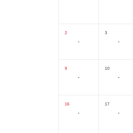
2
3
-
-
9
10
-
-
16
17
-
-