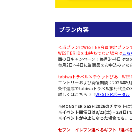
プラン内容
＜当プランはWESTER会員限定プラン
WESTER IDをお持ちでない場合は
こち
西の日キャンペーン！毎月2～4日はtabi
毎月2日～4日に当商品をお申込みいただ
tabiwaトラベル×チケットぴあ W
エントリーおよび開催期間：2026年5月1日
条件達成でtabiwaトラベル旅行代金
詳しくはこちら⇒⇒
WESTERポータル
※MONSTER baSH 2026のチ
※イベント開催日は8/22(土)・23
※イベントが中止になった場合でも、
セブン‐イレブン選べるギフト「選べ