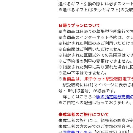
選べるギフト引換の際には必ずスマー
※選べるギフト(ポチッとギフト)の受
日帰りプランについて
※当商品は日帰りの募集型企画旅行で
※当商品のインターネット予約は、ク
※指定された列車のみご利用いただけ
※自由席はご利用いただけません。
※指定された区間以外での乗降車はで
※ご予約後の列車の変更はできません
※指定された列車に乗り遅れた場合に
※途中下車はできません。
※
当商品は、JRチケット駅受取限定プ
駅受取時には(1)マイページに表示さ
号・JR引取番号」が必要です。
詳しくはこちら⇒
駅の指定席券売機
※ご自宅への配送は行っておりません
未成年者のご旅行について
未成年者の旅行には、親権者の同意が
未成年者の方のみでのご参加の場合や
→
同意書はこちら
【PDF形式57.3 KB】