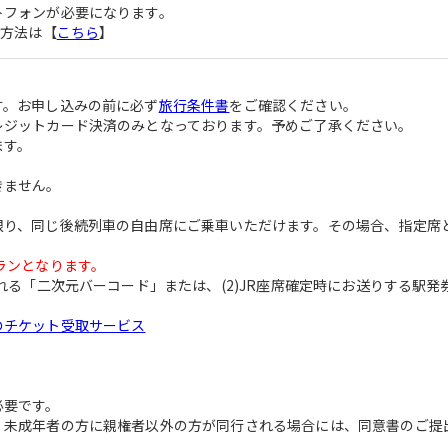
トフォンが必要になります。
取方法は【
こちら
】
す。お申し込みの前に必ず
旅行条件書
をご確認ください。
レジットカード決済のみとなっております。予めご了承ください。
ます。
きません。
。
限り、同じ後続列車の自由席にご乗車いただけます。その場合、指定席
ランとなります。
れる「二次元バーコード」または、(2)JR座席確定時にお送りする駅発
のチケット受取サービス
。
必要です。
、未成年者の方に親権者以外の方が同行される場合には、同意書のご提