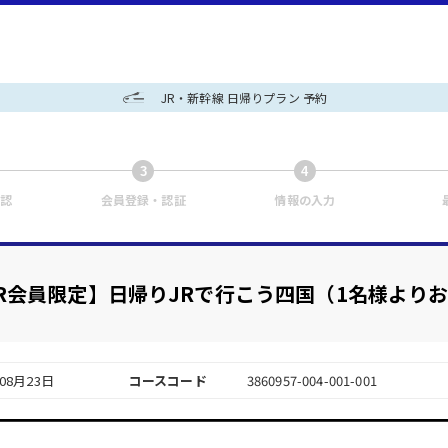
JR・新幹線 日帰りプラン 予約
3
4
認
会員登録・認証
情報の入力
STER会員限定】日帰りJRで行こう四国（1名様より
年08月23日
コースコード
3860957-004-001-001