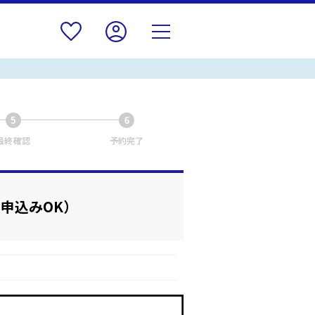
5
6
最終確認
予約完了
お申込みOK）