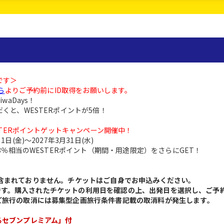
です＞
ら
よりご予約前にID取得をお願いします。
waDays！
くと、WESTERポイントが5倍！
ESTERポイントゲットキャンペーン開催中！
(金)～2027年3月31日(水)
の3％相当のWESTERポイント（期間・用途限定）をさらにGET！
ケットは含まれておりません。チケットはご自身でお申込みください。
(日)です。購入されたチケットの利用日を確認の上、出発日を選択し、ご
ご旅行の取消には募集型企画旅行条件書記載の取消料が発生します。
るセブンプレミアム」付