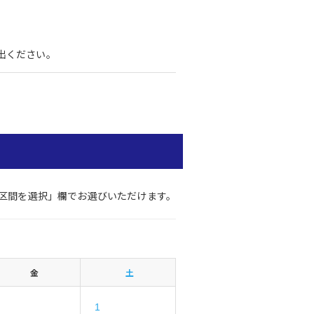
。
出ください。
車区間を選択」欄でお選びいただけます。
金
土
1