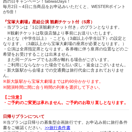
西の日キャンペーン！tabiwaDays！
毎月2日～4日に当商品をお申込みいただくと、WESTERポイント
が5倍！
『宝塚大劇場』星組公演 観劇チケット付（S席）
・当プランは「1公演観劇チケット付き」のプランとなります。
※観劇チケットは取扱店舗より事前にお送りいたします。
・おとな（中学生以上）・こども（3歳以上小学生以下）の設定と
なります。（3歳以上から宝塚大劇場の座席が必要となります。）
・公演は全席指定席となります。各券種に伴う座席の位置などのご
希望をお受けすることは出来ません。
また同一グループでもお席が離れる場合がございます。
・ご利用にならなかった場合でも払い戻し・返金はございません。
・新大阪駅から会場までの交通費は旅行代金に含まれておりませ
ん。
※新大阪駅から宝塚大劇場までは約60分かかります。
※開演時間に間に合う時間の列車を選択して下さい。
【ご注意】
・ご予約のご変更は承れません。ご予約のお取り直しとなります。
日帰りプランについて
※当プランは日帰りの募集型企画旅行です。お申込み前に旅行条件
書をご確認ください。
>>旅行条件書