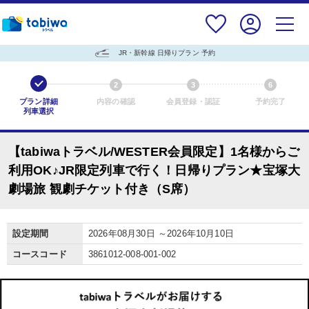
JR・新幹線 日帰りプラン 予約
1
2
3
6
プラン詳細
内容の確認
会員登録・認証
予約完了
列車選択
【tabiwaトラベル/WESTER会員限定】1名様からご
利用OK♪JR限定列車で行く！日帰りプラン★宝塚大
劇場旅 観劇チケット付き（S席）
設定期間
2026年08月30日 ～2026年10月10日
コースコード
3861012-008-001-002