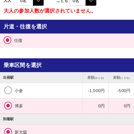
大人
こども
大人の参加人数が選択されていません。
片道・往復を選択
往復
乗車区間を選択
出発駅
差額
差額
(おとな)
(こども)
小倉
-1,000円
-500円
博多
0円
0円
到着駅
新大阪