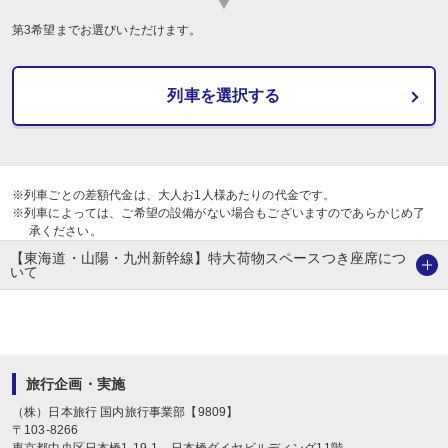
第3希望までお選びいただけます。
列車を選択する
※列車ごとの差額代金は、大人お1人様あたりの代金です。
※列車によっては、ご希望の設備がない場合もございますのであらかじめ了
承ください。
【東海道・山陽・九州新幹線】特大荷物スペースつき座席につ
いて
旅行企画・実施
（株）日本旅行
国内旅行事業部【9809】
〒
103-8266
東京都中央区日本橋1-19-1
日本橋ダイヤビルディング11階