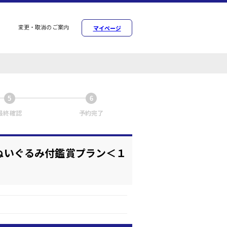
変更・取消のご案内
マイページ
5
6
最終確認
予約完了
ルぬいぐるみ付鑑賞プラン＜１