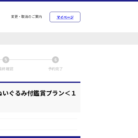
変更・取消のご案内
マイページ
5
6
最終確認
予約完了
ルぬいぐるみ付鑑賞プラン＜１